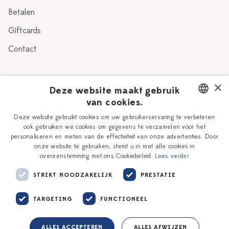
Betalen
Giftcards
Contact
Over Heinen Delfts Blauw
×
Deze website maakt gebruik
van cookies.
Blog
Delfts Blauw
DUTCH
Deze website gebruikt cookies om uw gebruikerservaring te verbeteren
Verhaal
Workshops
ook gebruiken we cookies om gegevens te verzamelen voor het
ENGLISH
personaliseren en meten van de effectiviteit van onze advertenties. Door
Onze plateelschilders
Vacatures
onze website te gebruiken, stemt u in met alle cookies in
overeenstemming met ons Cookiebeleid.
Lees verder
Winkels
Zakelijk
STRIKT NOODZAKELIJK
PRESTATIE
TARGETING
FUNCTIONEEL
ALLES ACCEPTEREN
ALLES AFWIJZEN