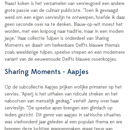
Naast koken is het verzamelen van serviesgoed een andere
grote passie van de culinair publiciste. "Toen ik gevraagd
werd om een eigen servieslijn te ontwerpen, hoefde ik daar
geen seconde over na te denken. Blauw-op-wit moest het
worden, met een knipoog naar traditie, maar in een modern
jasje." Haar collectie Tulpen is onderdeel van Sharing
Moments en draait om herkenbare Delfts blauwe thema's
zoals weelderige tulpen, speelse strepen en een modernere
variant van de eeuwenoude Delfts blauwe ossenkopjes.
Sharing Moments - Aapjes
Op de subcollectie Aapjes prijken vrolijke primaten op het
servies. "Aperij is het uithalen van ridicule streken en het
nabootsen van menselijk gedrag,” vertelt Janny over haar
servieslijn. “De speelse apen brengen een glimlach op
ieders gezicht. Dit genre van aapjes in satirische situaties
was vierhonderd jaar geleden al een populair thema en we
brengen deze luchtige grappenmakers graag terug aan