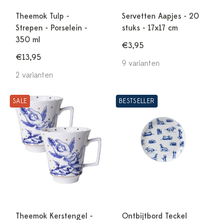
Theemok Tulp -
Servetten Aapjes - 20
Strepen - Porselein -
stuks - 17x17 cm
350 ml
€3,95
€13,95
9 varianten
2 varianten
SALE
BESTSELLER
Theemok Kerstengel -
Ontbijtbord Teckel