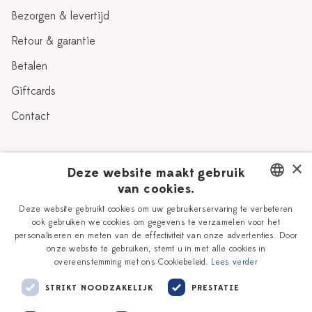
Bezorgen & levertijd
Retour & garantie
Betalen
Giftcards
Contact
Over Heinen Delfts Blauw
×
Deze website maakt gebruik
van cookies.
Blog
Delfts Blauw
DUTCH
Deze website gebruikt cookies om uw gebruikerservaring te verbeteren
Verhaal
Workshops
ook gebruiken we cookies om gegevens te verzamelen voor het
ENGLISH
personaliseren en meten van de effectiviteit van onze advertenties. Door
Onze plateelschilders
Vacatures
onze website te gebruiken, stemt u in met alle cookies in
overeenstemming met ons Cookiebeleid.
Lees verder
Winkels
Zakelijk
STRIKT NOODZAKELIJK
PRESTATIE