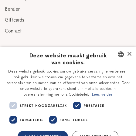
Betalen
Giftcards
Contact
Over Heinen Delfts Blauw
×
Deze website maakt gebruik
van cookies.
Blog
Delfts Blauw
DUTCH
Deze website gebruikt cookies om uw gebruikerservaring te verbeteren
Verhaal
Workshops
ook gebruiken we cookies om gegevens te verzamelen voor het
ENGLISH
personaliseren en meten van de effectiviteit van onze advertenties. Door
Onze plateelschilders
Vacatures
onze website te gebruiken, stemt u in met alle cookies in
overeenstemming met ons Cookiebeleid.
Lees verder
Winkels
Zakelijk
STRIKT NOODZAKELIJK
PRESTATIE
TARGETING
FUNCTIONEEL