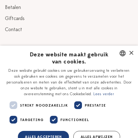
Betalen
Giftcards
Contact
Over Heinen Delfts Blauw
×
Deze website maakt gebruik
van cookies.
Blog
Delfts Blauw
DUTCH
Deze website gebruikt cookies om uw gebruikerservaring te verbeteren
Verhaal
Workshops
ook gebruiken we cookies om gegevens te verzamelen voor het
ENGLISH
personaliseren en meten van de effectiviteit van onze advertenties. Door
Onze plateelschilders
Vacatures
onze website te gebruiken, stemt u in met alle cookies in
overeenstemming met ons Cookiebeleid.
Lees verder
Winkels
Zakelijk
STRIKT NOODZAKELIJK
PRESTATIE
TARGETING
FUNCTIONEEL
ALLES ACCEPTEREN
ALLES AFWIJZEN