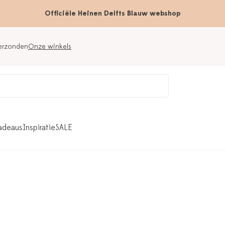
Officiële Heinen Delfts Blauw webshop
verzonden
Onze winkels
adeaus
Inspiratie
SALE