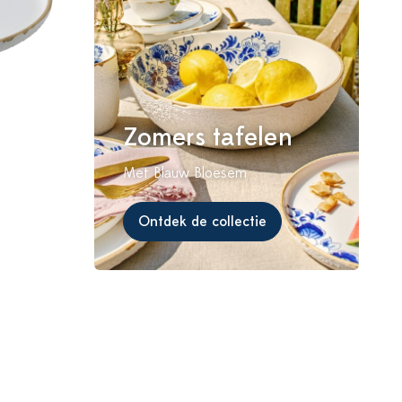
Zomers tafelen
Met Blauw Bloesem
Ontdek de collectie