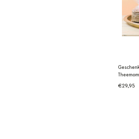
Geschenk
Theemomen
€29,95