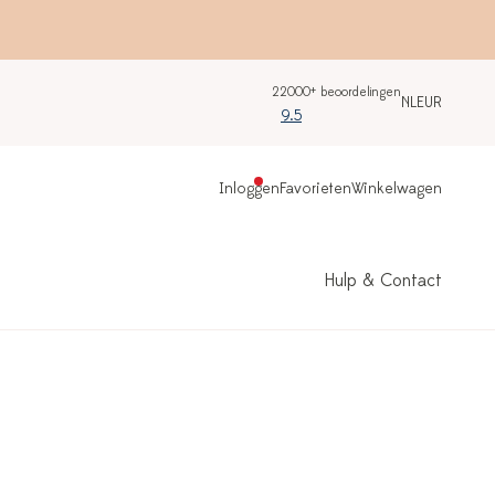
22000+ beoordelingen
NL
EUR
9.5
Inloggen
Favorieten
Winkelwagen
Hulp & Contact