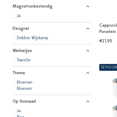
Magnetronbestendig
Ja
Cappucci
Designer
Porselein
Debbie Wijskamp
€17,95
Werkwijze
Transfer
SETVOOR
Thema
Bloemen
Bloesem
Op Voorraad
Ja