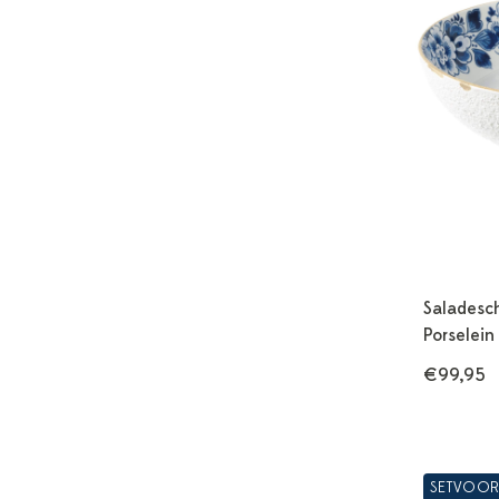
Saladesc
Porselein
€99,95
SETVOOR