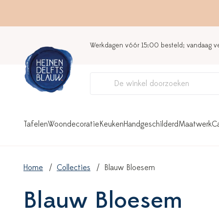
Werkdagen vóór 15:00 besteld; vandaag 
Tafelen
Woondecoratie
Keuken
Handgeschilderd
Maatwerk
C
Home
Collecties
Blauw Bloesem
Blauw Bloesem