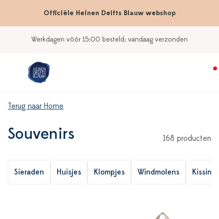
Officiële Heinen Delfts Blauw webshop
Onze winkels
Terug naar Home
Souvenirs
168 producten
Sieraden
Huisjes
Klompjes
Windmolens
Kissing