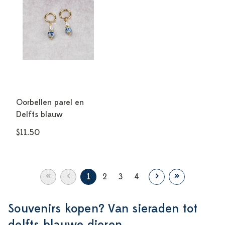
Oorbellen parel en
Delfts blauw
$11.50
«
‹
›
»
1
2
3
4
Souvenirs kopen? Van sieraden tot
delfts blauwe dieren