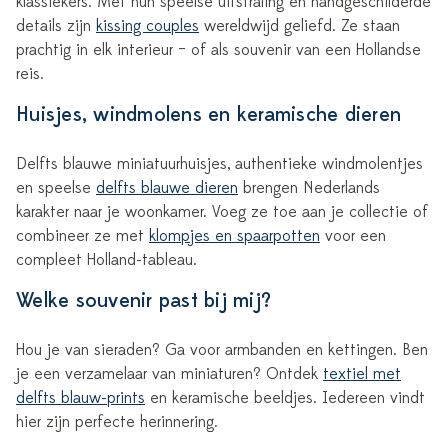
klassiekers. Met hun speelse uitstraling en handgeschilderde
details zijn
kissing couples
wereldwijd geliefd. Ze staan
prachtig in elk interieur – of als souvenir van een Hollandse
reis.
Huisjes, windmolens en keramische dieren
Delfts blauwe miniatuurhuisjes, authentieke windmolentjes
en speelse
delfts blauwe dieren
brengen Nederlands
karakter naar je woonkamer. Voeg ze toe aan je collectie of
combineer ze met
klompjes en spaarpotten
voor een
compleet Holland-tableau.
Welke souvenir past bij mij?
Hou je van sieraden? Ga voor armbanden en kettingen. Ben
je een verzamelaar van miniaturen? Ontdek
textiel met
delfts blauw-prints
en keramische beeldjes. Iedereen vindt
hier zijn perfecte herinnering.