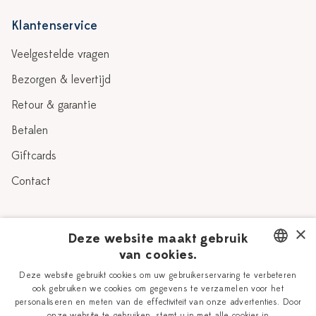
Klantenservice
Veelgestelde vragen
Bezorgen & levertijd
Retour & garantie
Betalen
Giftcards
Contact
Over Heinen Delfts Blauw
×
Deze website maakt gebruik
van cookies.
Blog
Delfts Blauw
DUTCH
Deze website gebruikt cookies om uw gebruikerservaring te verbeteren
Verhaal
Workshops
ook gebruiken we cookies om gegevens te verzamelen voor het
ENGLISH
personaliseren en meten van de effectiviteit van onze advertenties. Door
Onze plateelschilders
Vacatures
onze website te gebruiken, stemt u in met alle cookies in