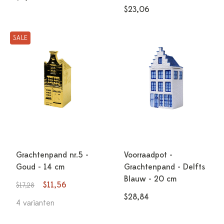
$23,06
SALE
Grachtenpand nr.5 -
Voorraadpot -
Goud - 14 cm
Grachtenpand - Delfts
Blauw - 20 cm
$11,56
$17,28
$28,84
4 varianten