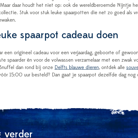
 Maar daar houdt het niet op: ook de wereldberoemde Nijntje hee
collectie. Stuk voor stuk leuke spaarpotten die net zo goed als vr
ewaken.
euke spaarpot cadeau doen
r een origineel cadeau voor een verjaardag, geboorte of gewoon 
inste spaarder én voor de volwassen verzamelaar met een zwak voo
 Snuffel dan rond bij onze
Delfts blauwe dieren
, ontdek alle
souve
óór 15:00 uur besteld? Dan gaat je spaarpot dezelfde dag nog 
 verder