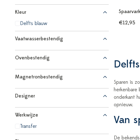
Spaarvar
Kleur
€12,95
Delfts blauw
Vaatwasserbestendig
Ovenbestendig
Delft
Magnetronbestendig
Sparen is z
herkenbare 
Designer
onderkant h
opnieuw.
Werkwijze
Van s
Transfer
De bekendste