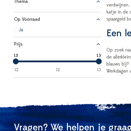
Thema
verdwijnen.
katje in de 
spaargeld b
Op Voorraad
Ja
Een l
Prijs
Op zoek naa
12
13
de allerkle
blauws bij?
12
12
13
Werkdagen v
Vragen? We helpen je graag