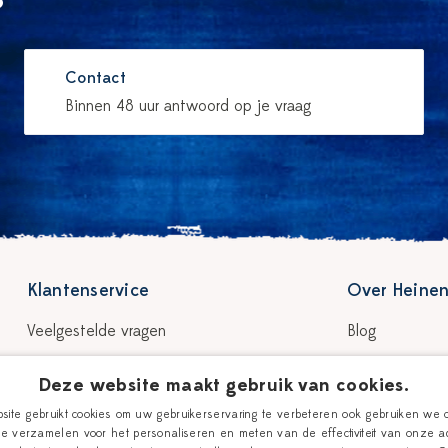
Contact
Binnen 48 uur antwoord op je vraag
Klantenservice
Over Heinen
Veelgestelde vragen
Blog
Bezorgen & levertijd
Verhaal
Deze website maakt gebruik van cookies.
Retour & garantie
Onze plateelsc
ite gebruikt cookies om uw gebruikerservaring te verbeteren ook gebruiken we 
e verzamelen voor het personaliseren en meten van de effectiviteit van onze ad
Betalen
Winkels