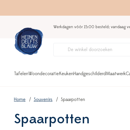
Werkdagen vóór 15:00 besteld; vandaag 
Tafelen
Woondecoratie
Keuken
Handgeschilderd
Maatwerk
C
Home
Souvenirs
Spaarpotten
Spaarpotten