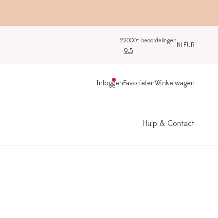
22000+ beoordelingen
NL
EUR
9.5
Inloggen
Favorieten
Winkelwagen
Hulp & Contact