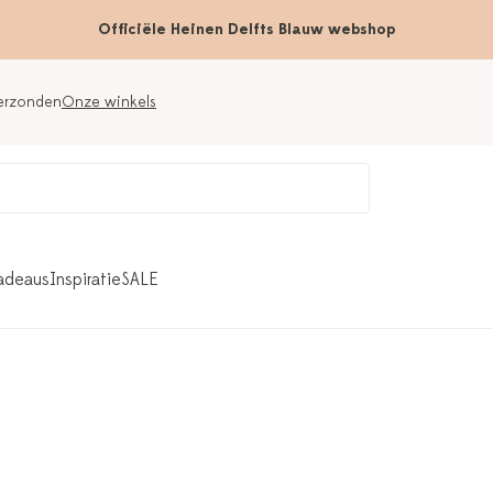
Officiële Heinen Delfts Blauw webshop
verzonden
Onze winkels
adeaus
Inspiratie
SALE