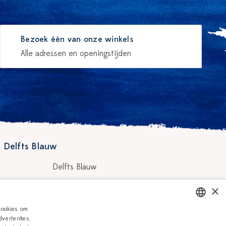
Bezoek één van onze winkels
Alle adressen en openingstijden
 Delfts Blauw
Delfts Blauw
Workshops
×
hilders
Vacatures
cookies om
vertenties.
DUTCH
Zakelijk