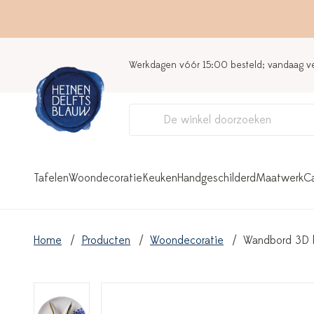
Werkdagen vóór 15:00 besteld; vandaag 
Tafelen
Woondecoratie
Keuken
Handgeschilderd
Maatwerk
C
Home
Producten
Woondecoratie
Wandbord 3D k