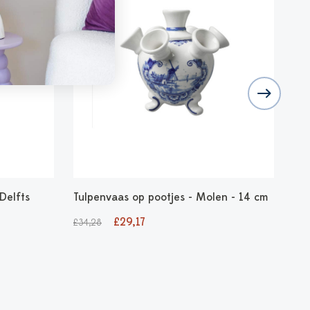
Delfts
Tulpenvaas op pootjes - Molen - 14 cm
Teg
£29,17
£8
£34,28