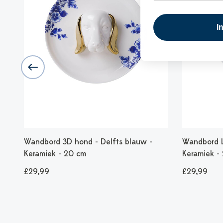
I
ek
Wandbord 3D hond - Delfts blauw -
Wandbord L
Keramiek - 20 cm
Keramiek -
£29,99
£29,99