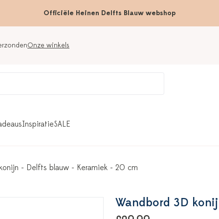
Officiële Heinen Delfts Blauw webshop
verzonden
Onze winkels
adeaus
Inspiratie
SALE
onijn - Delfts blauw - Keramiek - 20 cm
Wandbord 3D konijn