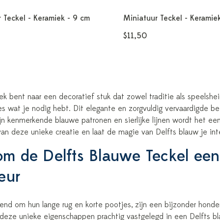
 Teckel - Keramiek - 9 cm
Miniatuur Teckel - Keramie
$11,50
ek bent naar een decoratief stuk dat zowel traditie als speelshei
es wat je nodig hebt. Dit elegante en zorgvuldig vervaardigde b
jn kenmerkende blauwe patronen en sierlijke lijnen wordt het een
n deze unieke creatie en laat de magie van Delfts blauw je inter
m de Delfts Blauwe Teckel een
ieur
end om hun lange rug en korte pootjes, zijn een bijzonder honden
eze unieke eigenschappen prachtig vastgelegd in een Delfts bla