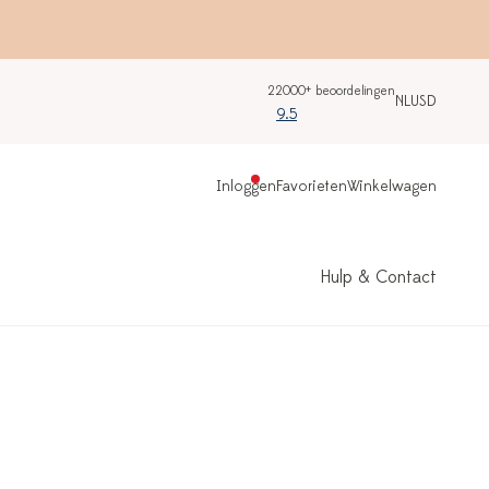
22000+ beoordelingen
NL
USD
9.5
Inloggen
Favorieten
Winkelwagen
Hulp & Contact