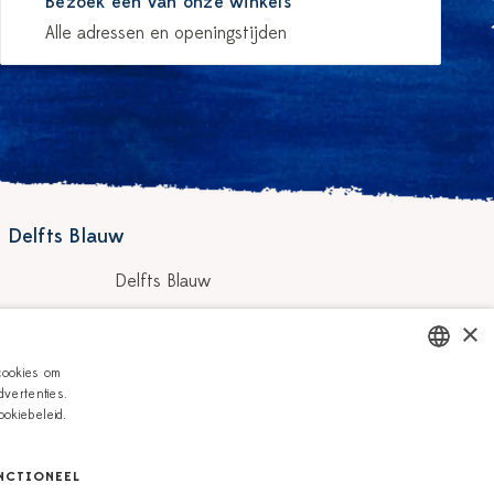
Bezoek één van onze winkels
Alle adressen en openingstijden
 Delfts Blauw
Delfts Blauw
Workshops
×
hilders
Vacatures
cookies om
vertenties.
DUTCH
Zakelijk
okiebeleid.
ENGLISH
NCTIONEEL