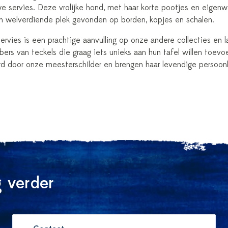
we servies. Deze vrolijke hond, met haar korte pootjes en eigenw
n welverdiende plek gevonden op borden, kopjes en schalen.
rvies is een prachtige aanvulling op onze andere collecties en l
bbers van teckels die graag iets unieks aan hun tafel willen toe
rd door onze meesterschilder en brengen haar levendige persoonli
 verder