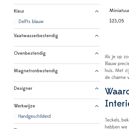
Miniatuur
Kleur
$23,05
Delfts blauw
Vaatwasserbestendig
Ovenbestendig
Als je op zo
Blauw preci
huis. Met zi
Magnetronbestendig
de charme va
Designer
Waaro
Inter
Werkwijze
Handgeschilderd
Teckels, bek
hebben we d