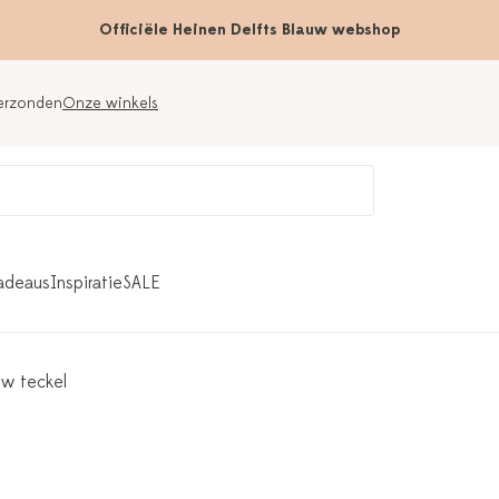
Officiële Heinen Delfts Blauw webshop
verzonden
Onze winkels
adeaus
Inspiratie
SALE
uw teckel