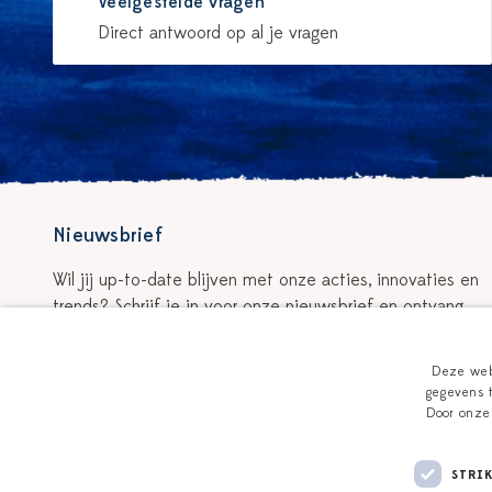
Veelgestelde vragen
Direct antwoord op al je vragen
Nieuwsbrief
Wil jij up-to-date blijven met onze acties, innovaties en
trends? Schrijf je in voor onze nieuwsbrief en ontvang
5% korting op je eerste bestelling!
Deze webs
Schrijf je in voor de nieuwsbrief
gegevens t
Door onze 
STRI