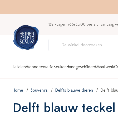
Werkdagen vóór 15:00 besteld; vandaag 
Tafelen
Woondecoratie
Keuken
Handgeschilderd
Maatwerk
C
Home
Souvenirs
Delfts blauwe dieren
Delft bla
Delft blauw teckel