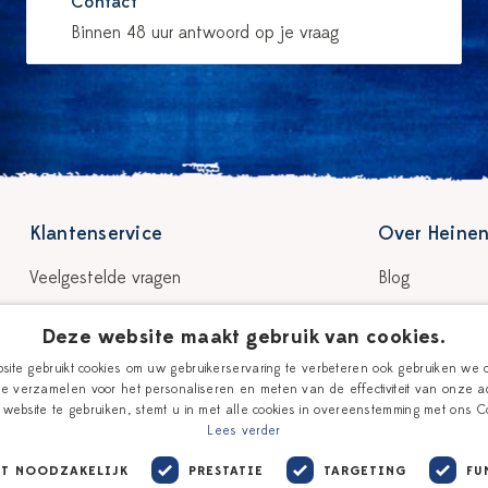
Contact
Binnen 48 uur antwoord op je vraag
Klantenservice
Over Heinen
Veelgestelde vragen
Blog
Bezorgen & levertijd
Verhaal
Deze website maakt gebruik van cookies.
Retour & garantie
Onze plateelsc
ite gebruikt cookies om uw gebruikerservaring te verbeteren ook gebruiken we 
e verzamelen voor het personaliseren en meten van de effectiviteit van onze ad
Betalen
Winkels
website te gebruiken, stemt u in met alle cookies in overeenstemming met ons Co
Lees verder
Giftcards
KT NOODZAKELIJK
PRESTATIE
TARGETING
FU
Contact