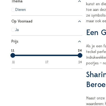
Thema
kunst en di
Dieren
toe aan deze
ze symbolis
maar ook ee
Op Voorraad
Ja
Een G
Prijs
Als je een f
11
24
teckel perf
indrukwekke
11
17
24
pootjes – no
Shari
Beroe
Naast onze 
waarderen: 