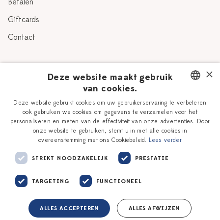
Betalen
Giftcards
Contact
Over Heinen Delfts Blauw
×
Deze website maakt gebruik
van cookies.
Blog
Delfts Blauw
DUTCH
Deze website gebruikt cookies om uw gebruikerservaring te verbeteren
Verhaal
Workshops
ook gebruiken we cookies om gegevens te verzamelen voor het
ENGLISH
personaliseren en meten van de effectiviteit van onze advertenties. Door
Onze plateelschilders
Vacatures
onze website te gebruiken, stemt u in met alle cookies in
overeenstemming met ons Cookiebeleid.
Lees verder
Winkels
Zakelijk
STRIKT NOODZAKELIJK
PRESTATIE
TARGETING
FUNCTIONEEL
ALLES ACCEPTEREN
ALLES AFWIJZEN