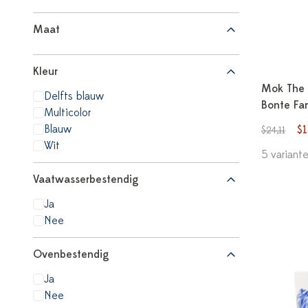
Maat
Kleur
Mok The 
Delfts blauw
Bonte Fam
Multicolor
Blauw
$
$24,11
Wit
5 variant
Vaatwasserbestendig
Ja
Nee
Ovenbestendig
Ja
Nee