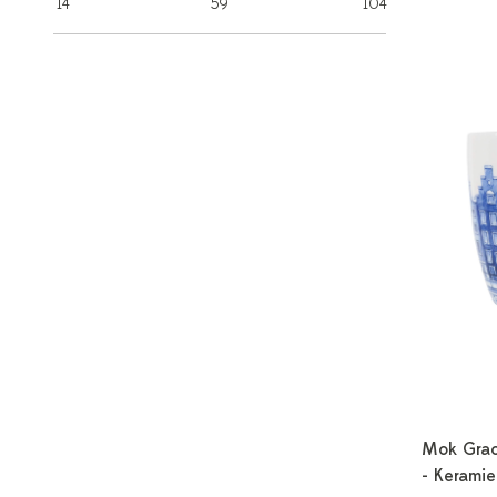
14
59
104
Mok Grac
- Keramie