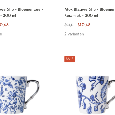
we Stip - Bloemenzee -
Mok Blauwe Stip - Bloemen
 - 300 ml
Keramiek - 300 ml
10,48
$10,48
$24,11
en
2 varianten
SALE