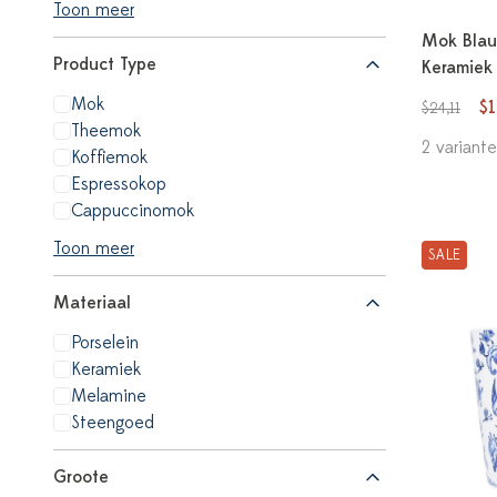
Toon meer
Mok Blau
Product Type
Keramiek
Mok
$
$24,11
Theemok
2 variant
Koffiemok
Espressokop
Cappuccinomok
Toon meer
SALE
Materiaal
Porselein
Keramiek
Melamine
Steengoed
Groote