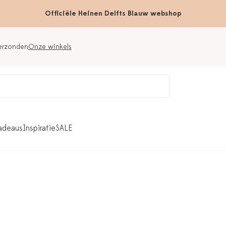
Officiële Heinen Delfts Blauw webshop
verzonden
Onze winkels
adeaus
Inspiratie
SALE