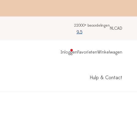
22000+ beoordelingen
NL
CAD
9.5
Inloggen
Favorieten
Winkelwagen
Hulp & Contact