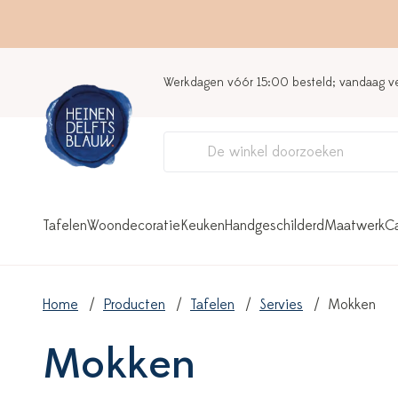
Werkdagen vóór 15:00 besteld; vandaag 
Tafelen
Woondecoratie
Keuken
Handgeschilderd
Maatwerk
C
Home
Producten
Tafelen
Servies
Mokken
Mokken