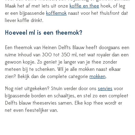
Maak het af met iets uit onze
koffie en thee
hoek, of leg
er een bijpassende
koffiemok
naast voor het thuisfront dat
liever koffie drinkt.
Hoeveel ml is een theemok?
Een theemok van Heinen Delfts Blauw heeft doorgaans een
ruime inhoud van 300 tot 350 ml, net wat royaler dan een
gewoon kopje. Zo geniet je langer van je thee zonder
meteen bij te schenken. Wil je alle mokken naast elkaar
zien? Bekijk dan de complete categorie
mokken
.
Nog niet uitgekeken? Struin verder door ons
servies
voor
bijpassende borden en schaaltjes, en stel zo een compleet
Delfts blauw theeservies samen. Elke kop thee wordt er
net even feestelijker van.