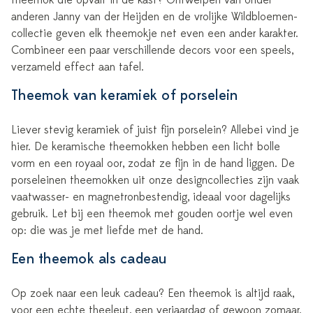
theemok die opvalt in de kast? Ontwerpen van onder
anderen Janny van der Heijden en de vrolijke Wildbloemen-
collectie geven elk theemokje net even een ander karakter.
Combineer een paar verschillende decors voor een speels,
verzameld effect aan tafel.
Theemok van keramiek of porselein
Liever stevig keramiek of juist fijn porselein? Allebei vind je
hier. De keramische theemokken hebben een licht bolle
vorm en een royaal oor, zodat ze fijn in de hand liggen. De
porseleinen theemokken uit onze designcollecties zijn vaak
vaatwasser- en magnetronbestendig, ideaal voor dagelijks
gebruik. Let bij een theemok met gouden oortje wel even
op: die was je met liefde met de hand.
Een theemok als cadeau
Op zoek naar een leuk cadeau? Een theemok is altijd raak,
voor een echte theeleut, een verjaardag of gewoon zomaar.