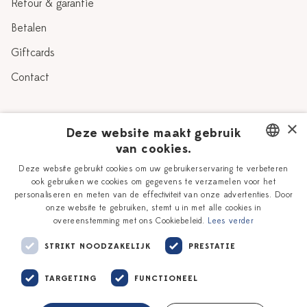
Retour & garantie
Betalen
Giftcards
Contact
Over Heinen Delfts Blauw
×
Deze website maakt gebruik
van cookies.
Blog
Delfts Blauw
DUTCH
Deze website gebruikt cookies om uw gebruikerservaring te verbeteren
Verhaal
Workshops
ook gebruiken we cookies om gegevens te verzamelen voor het
ENGLISH
personaliseren en meten van de effectiviteit van onze advertenties. Door
Onze plateelschilders
Vacatures
onze website te gebruiken, stemt u in met alle cookies in
overeenstemming met ons Cookiebeleid.
Lees verder
Winkels
Zakelijk
STRIKT NOODZAKELIJK
PRESTATIE
TARGETING
FUNCTIONEEL