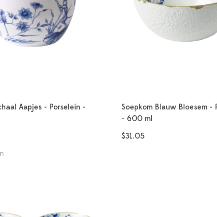
haal Aapjes - Porselein -
Soepkom Blauw Bloesem - P
- 600 ml
$31.05
en