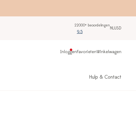
22000+ beoordelingen
NL
USD
9.5
Inloggen
Favorieten
Winkelwagen
Hulp & Contact