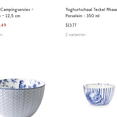
Campingservies –
Yoghurtschaal Teckel Nhaa
 – 12,5 cm
Porselein - 350 ml
7.49
$13.77
en
2 varianten