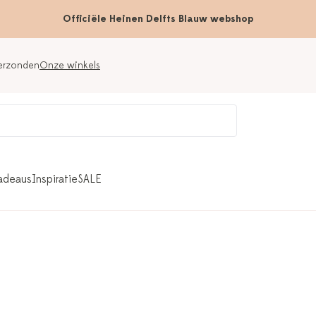
Officiële Heinen Delfts Blauw webshop
verzonden
Onze winkels
adeaus
Inspiratie
SALE