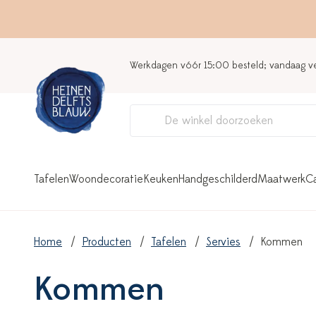
Werkdagen vóór 15:00 besteld; vandaag 
Tafelen
Woondecoratie
Keuken
Handgeschilderd
Maatwerk
C
Home
Producten
Tafelen
Servies
Kommen
Kommen