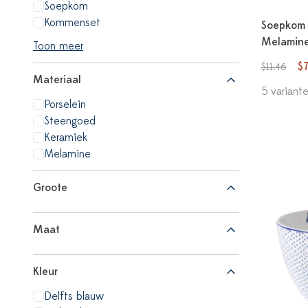
Soepkom
Kommenset
Soepkom 
Melamine
Toon meer
$
$11.46
Materiaal
5 variant
Porselein
Steengoed
Keramiek
Melamine
Groote
Maat
Kleur
Delfts blauw