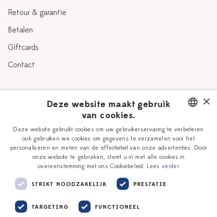
Retour & garantie
Betalen
Giftcards
Contact
Over Heinen Delfts Blauw
×
Deze website maakt gebruik
van cookies.
Blog
Delfts Blauw
DUTCH
Deze website gebruikt cookies om uw gebruikerservaring te verbeteren
Verhaal
Workshops
ook gebruiken we cookies om gegevens te verzamelen voor het
ENGLISH
personaliseren en meten van de effectiviteit van onze advertenties. Door
Onze plateelschilders
Vacatures
onze website te gebruiken, stemt u in met alle cookies in
overeenstemming met ons Cookiebeleid.
Lees verder
Winkels
Zakelijk
STRIKT NOODZAKELIJK
PRESTATIE
TARGETING
FUNCTIONEEL