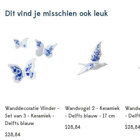
Dit vind je misschien ook leuk
Wanddecoratie Vlinder -
Wandvogel 2 - Keramiek
Wandvo
Set van 3 - Keramiek -
- Delfts blauw - 17 cm
- Delf
Delfts blauw
$28,84
$28,8
$28,84