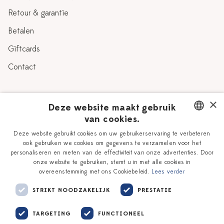
Retour & garantie
Betalen
Giftcards
Contact
Over Heinen Delfts Blauw
×
Deze website maakt gebruik
van cookies.
Blog
Delfts Blauw
DUTCH
Deze website gebruikt cookies om uw gebruikerservaring te verbeteren
Verhaal
Workshops
ook gebruiken we cookies om gegevens te verzamelen voor het
ENGLISH
personaliseren en meten van de effectiviteit van onze advertenties. Door
Onze plateelschilders
Vacatures
onze website te gebruiken, stemt u in met alle cookies in
overeenstemming met ons Cookiebeleid.
Lees verder
Winkels
Zakelijk
STRIKT NOODZAKELIJK
PRESTATIE
TARGETING
FUNCTIONEEL