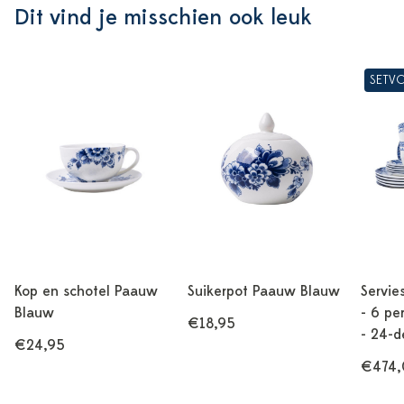
Dit vind je misschien ook leuk
SETV
Kop en schotel Paauw
Suikerpot Paauw Blauw
Servie
Blauw
- 6 pe
€18,95
- 24-d
€24,95
€474,