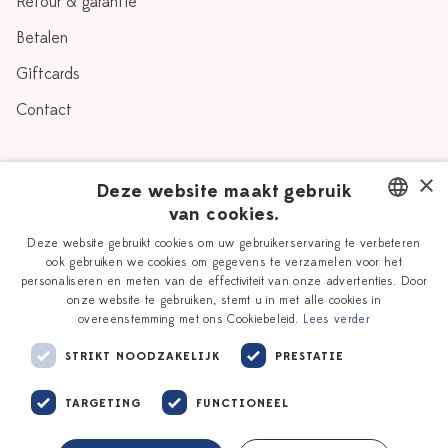
Retour & garantie
Betalen
Giftcards
Contact
Over Heinen Delfts Blauw
×
Deze website maakt gebruik
van cookies.
Blog
Delfts Blauw
DUTCH
Deze website gebruikt cookies om uw gebruikerservaring te verbeteren
Verhaal
Workshops
ook gebruiken we cookies om gegevens te verzamelen voor het
ENGLISH
personaliseren en meten van de effectiviteit van onze advertenties. Door
Onze plateelschilders
Vacatures
onze website te gebruiken, stemt u in met alle cookies in
overeenstemming met ons Cookiebeleid.
Lees verder
Winkels
Zakelijk
STRIKT NOODZAKELIJK
PRESTATIE
TARGETING
FUNCTIONEEL