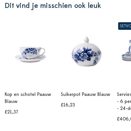
Dit vind je misschien ook leuk
SETV
Kop en schotel Paauw
Suikerpot Paauw Blauw
Servie
Blauw
- 6 pe
£16,23
- 24-d
£21,37
£406,