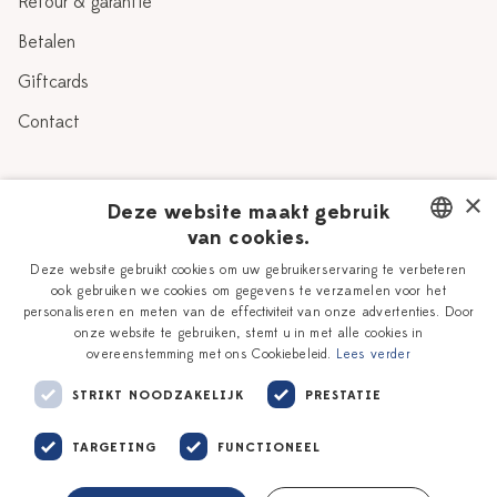
Retour & garantie
Betalen
Giftcards
Contact
Over Heinen Delfts Blauw
×
Deze website maakt gebruik
van cookies.
Blog
Delfts Blauw
DUTCH
Deze website gebruikt cookies om uw gebruikerservaring te verbeteren
Verhaal
Workshops
ook gebruiken we cookies om gegevens te verzamelen voor het
ENGLISH
personaliseren en meten van de effectiviteit van onze advertenties. Door
Onze plateelschilders
Vacatures
onze website te gebruiken, stemt u in met alle cookies in
overeenstemming met ons Cookiebeleid.
Lees verder
Winkels
Zakelijk
STRIKT NOODZAKELIJK
PRESTATIE
TARGETING
FUNCTIONEEL