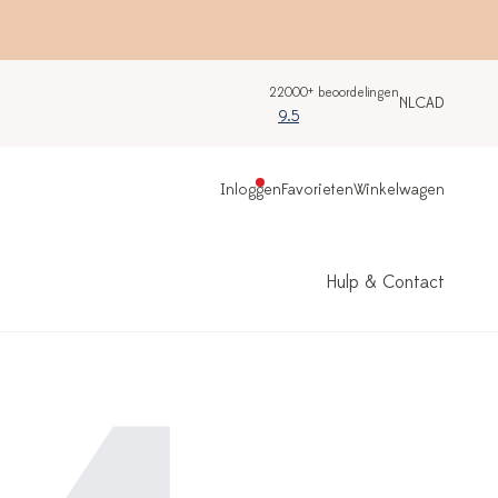
22000+ beoordelingen
NL
CAD
9.5
Inloggen
Favorieten
Winkelwagen
Hulp & Contact