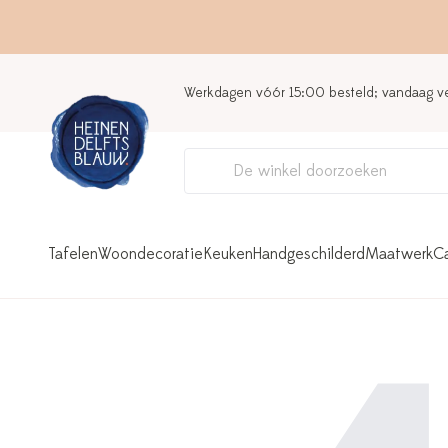
Werkdagen vóór 15:00 besteld; vandaag 
Tafelen
Woondecoratie
Keuken
Handgeschilderd
Maatwerk
C