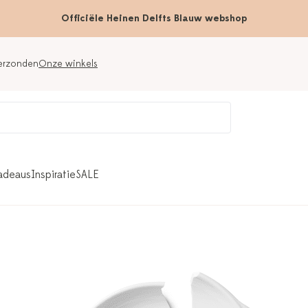
Officiële Heinen Delfts Blauw webshop
verzonden
Onze winkels
adeaus
Inspiratie
SALE