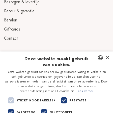
Bezorgen & levertijd
Retour & garantie
Betalen
Giftcards
Contact
Over Heinen Delfts Blauw
×
Deze website maakt gebruik
van cookies.
Blog
Delfts Blauw
DUTCH
Deze website gebruikt cookies om uw gebruikerservaring te verbeteren
Verhaal
Workshops
ook gebruiken we cookies om gegevens te verzamelen voor het
ENGLISH
personaliseren en meten van de effectiviteit van onze advertenties. Door
Onze plateelschilders
Vacatures
onze website te gebruiken, stemt u in met alle cookies in
overeenstemming met ons Cookiebeleid.
Lees verder
Winkels
Zakelijk
STRIKT NOODZAKELIJK
PRESTATIE
TARGETING
FUNCTIONEEL