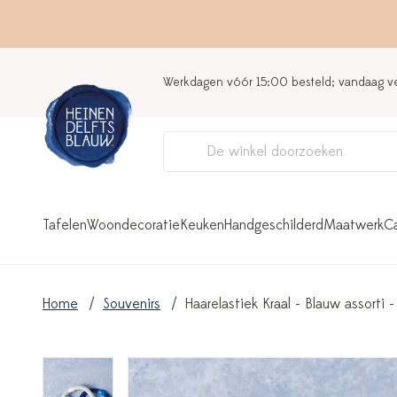
Werkdagen vóór 15:00 besteld; vandaag 
Tafelen
Woondecoratie
Keuken
Handgeschilderd
Maatwerk
C
Home
Souvenirs
Haarelastiek Kraal - Blauw assorti 