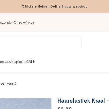
Officiële Heinen Delfts Blauw webshop
verzonden
Onze winkels
adeaus
Inspiratie
SALE
- set van 3
Haarelastiek Kraal -