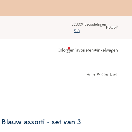
22000+ beoordelingen
NL
GBP
9.5
Inloggen
Favorieten
Winkelwagen
Hulp & Contact
 Blauw assorti - set van 3