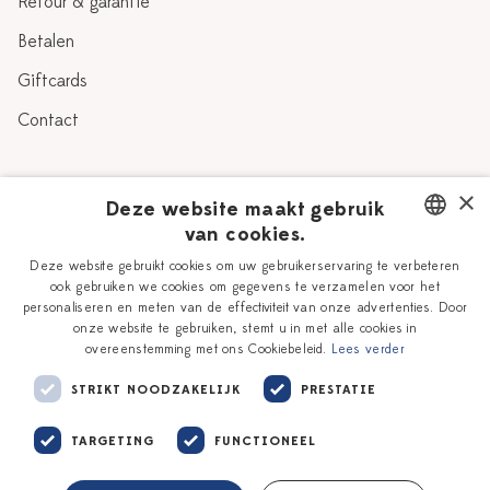
Retour & garantie
Betalen
Giftcards
Contact
Over Heinen Delfts Blauw
×
Deze website maakt gebruik
van cookies.
Blog
Delfts Blauw
DUTCH
Deze website gebruikt cookies om uw gebruikerservaring te verbeteren
Verhaal
Workshops
ook gebruiken we cookies om gegevens te verzamelen voor het
ENGLISH
personaliseren en meten van de effectiviteit van onze advertenties. Door
Onze plateelschilders
Vacatures
onze website te gebruiken, stemt u in met alle cookies in
overeenstemming met ons Cookiebeleid.
Lees verder
Winkels
Zakelijk
STRIKT NOODZAKELIJK
PRESTATIE
TARGETING
FUNCTIONEEL