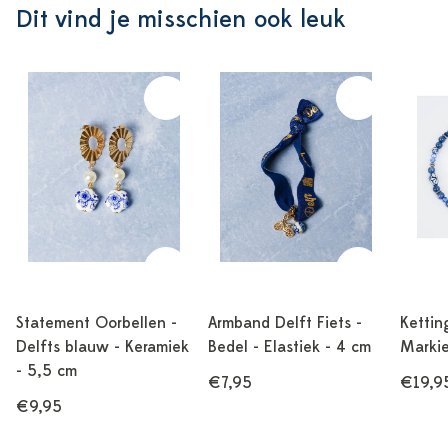
Dit vind je misschien ook leuk
Statement Oorbellen -
Armband Delft Fiets -
Kettin
Delfts blauw - Keramiek
Bedel - Elastiek - 4 cm
Markie
- 5,5 cm
€7,95
€19,9
€9,95