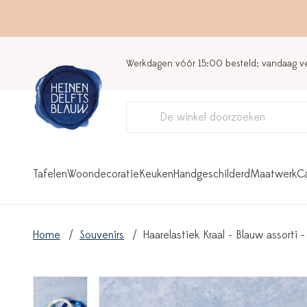
Werkdagen vóór 15:00 besteld; vandaag 
Tafelen
Woondecoratie
Keuken
Handgeschilderd
Maatwerk
C
Home
Souvenirs
Haarelastiek Kraal - Blauw assorti 