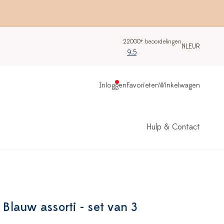
22000+ beoordelingen
NL
EUR
9.5
Inloggen
Favorieten
Winkelwagen
Hulp & Contact
 Blauw assorti - set van 3