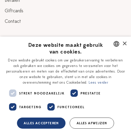
Betalen
Giftcards
Contact
Over Heinen Delfts Blauw
×
Deze website maakt gebruik
van cookies.
Blog
Delfts Blauw
DUTCH
Deze website gebruikt cookies om uw gebruikerservaring te verbeteren
Verhaal
Workshops
ook gebruiken we cookies om gegevens te verzamelen voor het
ENGLISH
personaliseren en meten van de effectiviteit van onze advertenties. Door
Onze plateelschilders
Vacatures
onze website te gebruiken, stemt u in met alle cookies in
overeenstemming met ons Cookiebeleid.
Lees verder
Winkels
Zakelijk
STRIKT NOODZAKELIJK
PRESTATIE
TARGETING
FUNCTIONEEL
ALLES ACCEPTEREN
ALLES AFWIJZEN
Algemene voorwaarden
Privacy policy