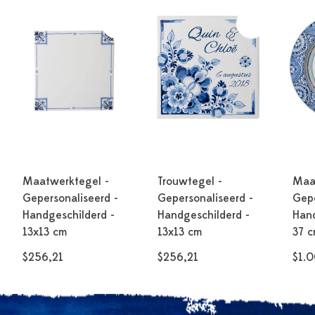
Maatwerktegel -
Trouwtegel -
Maa
Gepersonaliseerd -
Gepersonaliseerd -
Gepe
Handgeschilderd -
Handgeschilderd -
Hand
13x13 cm
13x13 cm
37 
$256,21
$256,21
$1.0