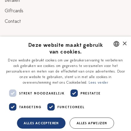
Betalen
Giftcards
Contact
Over Heinen Delfts Blauw
×
Deze website maakt gebruik
van cookies.
Blog
Delfts Blauw
DUTCH
Deze website gebruikt cookies om uw gebruikerservaring te verbeteren
Verhaal
Workshops
ook gebruiken we cookies om gegevens te verzamelen voor het
ENGLISH
personaliseren en meten van de effectiviteit van onze advertenties. Door
Onze plateelschilders
Vacatures
onze website te gebruiken, stemt u in met alle cookies in
overeenstemming met ons Cookiebeleid.
Lees verder
Winkels
Zakelijk
STRIKT NOODZAKELIJK
PRESTATIE
TARGETING
FUNCTIONEEL
ALLES ACCEPTEREN
ALLES AFWIJZEN
Algemene voorwaarden
Privacy policy