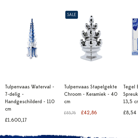
SALE
Tulpenvaas Waterval -
Tulpenvaas Stapelgekte
Tegel 
7-delig -
Chroom - Keramiek - 40
Spreuk
Handgeschilderd - 110
cm
13,5 c
cm
£42,86
£8,54
£85,76
£1.600,17