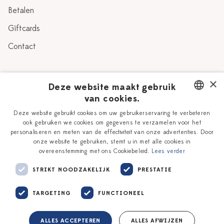
Betalen
Giftcards
Contact
Over Heinen Delfts Blauw
×
Deze website maakt gebruik
van cookies.
Blog
Delfts Blauw
DUTCH
Deze website gebruikt cookies om uw gebruikerservaring te verbeteren
Verhaal
Workshops
ook gebruiken we cookies om gegevens te verzamelen voor het
ENGLISH
personaliseren en meten van de effectiviteit van onze advertenties. Door
Onze plateelschilders
Vacatures
onze website te gebruiken, stemt u in met alle cookies in
overeenstemming met ons Cookiebeleid.
Lees verder
Winkels
Zakelijk
STRIKT NOODZAKELIJK
PRESTATIE
TARGETING
FUNCTIONEEL
ALLES ACCEPTEREN
ALLES AFWIJZEN