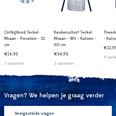
Ontbijtbord Teckel
Keukenschort Teckel
Theed
Nhaan - Porselein - 21
Nhaan - Wit - Katoen -
- Kato
cm
60 cm
€12,9
€14,95
€24,95
4 vari
3 varianten
3 varianten
Vragen? We helpen je graag verder
Veelgestelde vragen