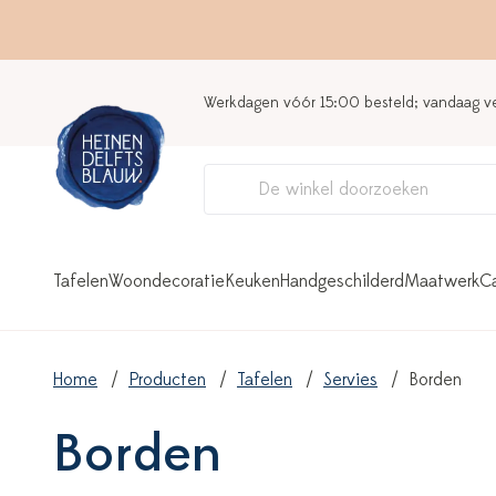
Werkdagen vóór 15:00 besteld; vandaag 
Tafelen
Woondecoratie
Keuken
Handgeschilderd
Maatwerk
C
Home
Producten
Tafelen
Servies
Borden
Borden