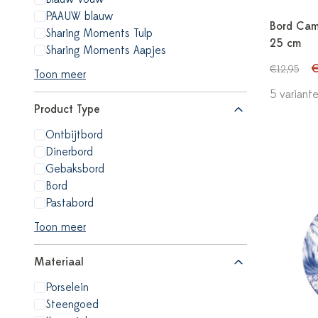
PAAUW blauw
Bord Cam
Sharing Moments Tulp
25 cm
Sharing Moments Aapjes
€
€12,95
Toon meer
5 variant
Product Type
Ontbijtbord
Dinerbord
Gebaksbord
Bord
Pastabord
Toon meer
Materiaal
Porselein
Steengoed