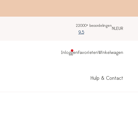
22000+ beoordelingen
NL
EUR
9.5
Inloggen
Favorieten
Winkelwagen
Hulp & Contact