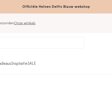
Officiële Heinen Delfts Blauw webshop
verzonden
Onze winkels
adeaus
Inspiratie
SALE