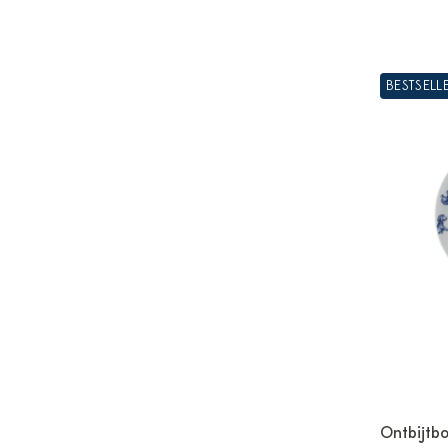
BESTSELL
Ontbijtbo