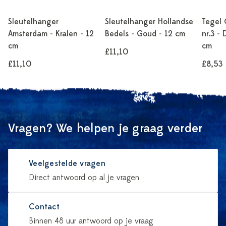
Sleutelhanger
Sleutelhanger Hollandse
Tegel
Amsterdam - Kralen - 12
Bedels - Goud - 12 cm
nr.3 -
cm
cm
£11,10
£11,10
£8,53
Vragen? We helpen je graag verder
Veelgestelde vragen
Direct antwoord op al je vragen
Contact
Binnen 48 uur antwoord op je vraag