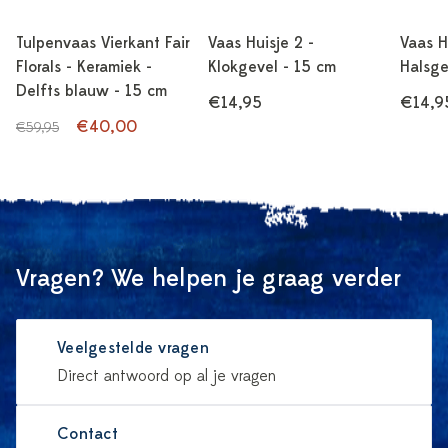
Tulpenvaas Vierkant Fair
Vaas Huisje 2 -
Vaas H
Florals - Keramiek -
Klokgevel - 15 cm
Halsge
Delfts blauw - 15 cm
€14,95
€14,9
€40,00
€59,95
Vragen? We helpen je graag verder
Veelgestelde vragen
Direct antwoord op al je vragen
Contact