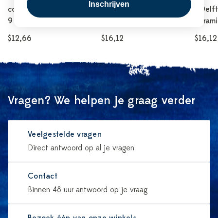
Inschrijven
couple - Delfts blauw -
- Delfts blauw -
- Delf
9 cm
Keramiek - 12 cm
Kerami
$12,66
$16,12
$16,12
Vragen? We helpen je graag verder
Veelgestelde vragen
Direct antwoord op al je vragen
Contact
Binnen 48 uur antwoord op je vraag