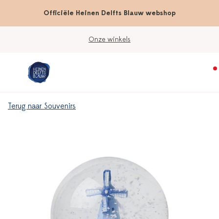
Officiële Heinen Delfts Blauw webshop
Werkdagen vóór 15:00 besteld; vandaag verzonde
Terug naar Souvenirs