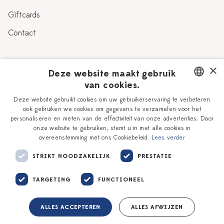
Giftcards
Contact
Over Heinen Delfts Blauw
×
Deze website maakt gebruik
van cookies.
Blog
Delfts Blauw
DUTCH
Deze website gebruikt cookies om uw gebruikerservaring te verbeteren
Verhaal
Workshops
ook gebruiken we cookies om gegevens te verzamelen voor het
ENGLISH
personaliseren en meten van de effectiviteit van onze advertenties. Door
Onze plateelschilders
Vacatures
onze website te gebruiken, stemt u in met alle cookies in
overeenstemming met ons Cookiebeleid.
Lees verder
Winkels
Zakelijk
STRIKT NOODZAKELIJK
PRESTATIE
TARGETING
FUNCTIONEEL
ALLES ACCEPTEREN
ALLES AFWIJZEN
Algemene voorwaarden
Privacy policy