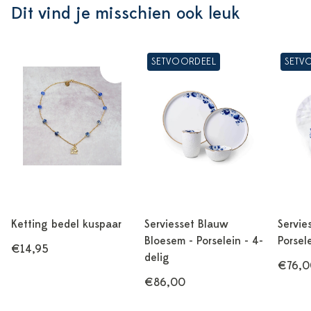
Dit vind je misschien ook leuk
SETVOORDEEL
SETV
Ketting bedel kuspaar
Serviesset Blauw
Servie
Bloesem - Porselein - 4-
Porsel
€14,95
delig
€76,0
€86,00