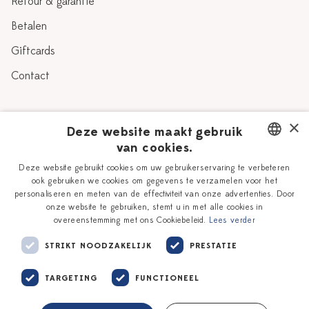
Retour & garantie
Betalen
Giftcards
Contact
Over Heinen Delfts Blauw
×
Deze website maakt gebruik
van cookies.
Blog
Delfts Blauw
DUTCH
Deze website gebruikt cookies om uw gebruikerservaring te verbeteren
Verhaal
Workshops
ook gebruiken we cookies om gegevens te verzamelen voor het
ENGLISH
personaliseren en meten van de effectiviteit van onze advertenties. Door
Onze plateelschilders
Vacatures
onze website te gebruiken, stemt u in met alle cookies in
overeenstemming met ons Cookiebeleid.
Lees verder
Winkels
Zakelijk
STRIKT NOODZAKELIJK
PRESTATIE
TARGETING
FUNCTIONEEL