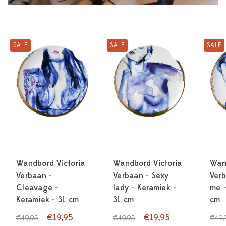
SALE
SALE
SALE
Wandbord Victoria
Wandbord Victoria
Wan
Verbaan -
Verbaan - Sexy
Verb
Cleavage -
lady - Keramiek -
me -
Keramiek - 31 cm
31 cm
cm
€19,95
€19,95
€49,95
€49,95
€49,