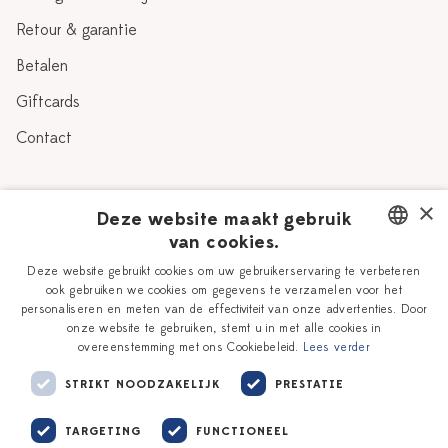
Retour & garantie
Betalen
Giftcards
Contact
Over Heinen Delfts Blauw
×
Deze website maakt gebruik
van cookies.
Blog
Delfts Blauw
DUTCH
Deze website gebruikt cookies om uw gebruikerservaring te verbeteren
Verhaal
Workshops
ook gebruiken we cookies om gegevens te verzamelen voor het
ENGLISH
personaliseren en meten van de effectiviteit van onze advertenties. Door
Onze plateelschilders
Vacatures
onze website te gebruiken, stemt u in met alle cookies in
overeenstemming met ons Cookiebeleid.
Lees verder
Winkels
Zakelijk
STRIKT NOODZAKELIJK
PRESTATIE
TARGETING
FUNCTIONEEL