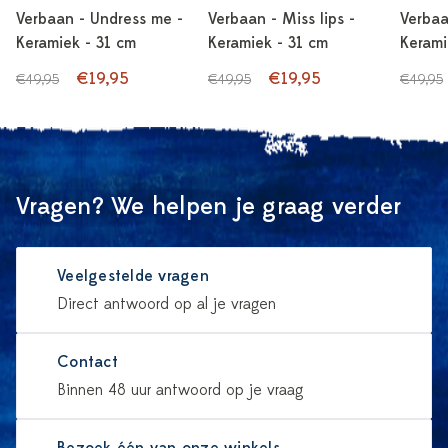
Verbaan - Undress me -
Verbaan - Miss lips -
Verbaa
Keramiek - 31 cm
Keramiek - 31 cm
Kerami
€19,95
€19,95
€49,95
€49,95
€49,95
Vragen? We helpen je graag verder
Veelgestelde vragen
Direct antwoord op al je vragen
Contact
Binnen 48 uur antwoord op je vraag