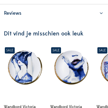
Reviews
Dit vind je misschien ook leuk
SALE
SALE
SALE
Wandbord Victoria
Wandbord Victoria
Wandbo