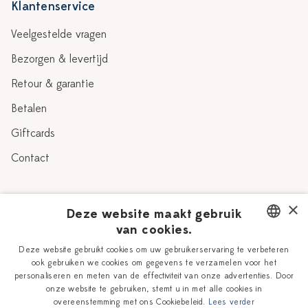
Klantenservice
Veelgestelde vragen
Bezorgen & levertijd
Retour & garantie
Betalen
Giftcards
Contact
Over Heinen Delfts Blauw
×
Deze website maakt gebruik
van cookies.
Blog
Delfts Blauw
DUTCH
Deze website gebruikt cookies om uw gebruikerservaring te verbeteren
Verhaal
Workshops
ook gebruiken we cookies om gegevens te verzamelen voor het
ENGLISH
personaliseren en meten van de effectiviteit van onze advertenties. Door
Onze plateelschilders
Vacatures
onze website te gebruiken, stemt u in met alle cookies in
overeenstemming met ons Cookiebeleid.
Lees verder
Winkels
Zakelijk