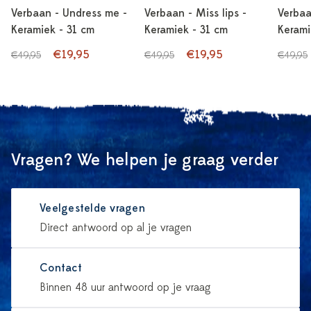
Verbaan - Undress me -
Verbaan - Miss lips -
Verbaa
Keramiek - 31 cm
Keramiek - 31 cm
Kerami
€19,95
€19,95
€49,95
€49,95
€49,95
Vragen? We helpen je graag verder
Veelgestelde vragen
Direct antwoord op al je vragen
Contact
Binnen 48 uur antwoord op je vraag