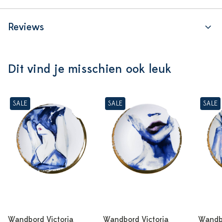
Reviews
Dit vind je misschien ook leuk
SALE
SALE
SALE
Wandbord Victoria
Wandbord Victoria
Wandbo