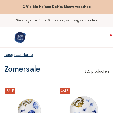
Officiële Heinen Delfts Blauw webshop
Onze winkels
Terug naar Home
Zomersale
115 producten
SALE
SALE