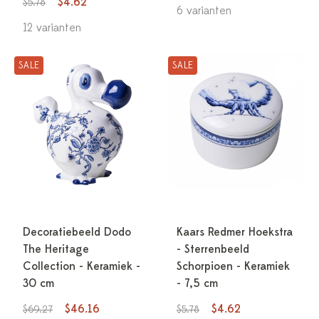
$4.62
$5.78
6 varianten
12 varianten
SALE
SALE
Decoratiebeeld Dodo
Kaars Redmer Hoekstra
The Heritage
- Sterrenbeeld
Collection - Keramiek -
Schorpioen - Keramiek
30 cm
- 7,5 cm
$46.16
$4.62
$69.27
$5.78