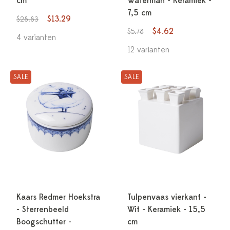
cm
Waterman - Keramiek -
7,5 cm
$13.29
$28.83
$4.62
$5.78
4 varianten
12 varianten
SALE
SALE
Kaars Redmer Hoekstra
Tulpenvaas vierkant -
- Sterrenbeeld
Wit - Keramiek - 15,5
Boogschutter -
cm