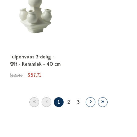
Tulpenvaas 3-delig -
Wit - Keramiek - 40 cm
$57,71
$115,48
«
‹
›
»
1
2
3