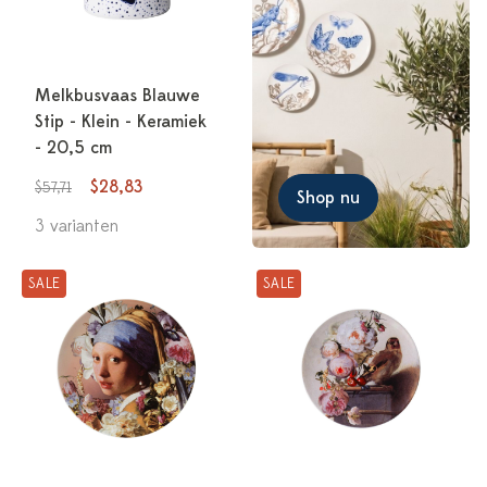
Melkbusvaas Blauwe
Stip - Klein - Keramiek
- 20,5 cm
$28,83
$57,71
Shop nu
3 varianten
SALE
SALE