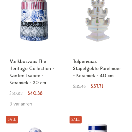
Melkbusvaas The
Tulpenvaas
Heritage Collection -
Stapelgekte Parelmoer
Kanten Isabee -
- Keramiek - 40 cm
Keramiek - 30 cm
$57.71
$115.48
$40.38
$80.82
3 varianten
SALE
SALE