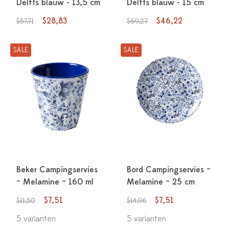
Delfts blauw - 13,5 cm
Delfts blauw - 15 cm
$28,83
$46,22
$57,71
$69,27
SALE
SALE
Beker Campingservies
Bord Campingservies –
– Melamine – 160 ml
Melamine – 25 cm
$7,51
$7,51
$11,50
$14,96
5 varianten
5 varianten