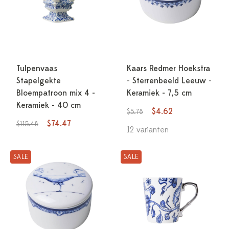
Tulpenvaas
Kaars Redmer Hoekstra
Stapelgekte
- Sterrenbeeld Leeuw -
Bloempatroon mix 4 -
Keramiek - 7,5 cm
Keramiek - 40 cm
$4.62
$5.78
$74.47
$115.48
12 varianten
SALE
SALE