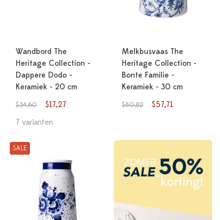
Wandbord The
Melkbusvaas The
Heritage Collection -
Heritage Collection -
Dappere Dodo -
Bonte Familie -
Keramiek - 20 cm
Keramiek - 30 cm
$17,27
$57,71
$34,60
$80,82
7 varianten
SALE