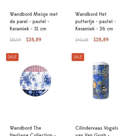
Wandbord Meisje met
Wandbord Het
de parel - pastel -
puttertje - pastel -
Keramiek - 31 cm
Keramiek - 26 cm
$28,89
$28,89
$51,94
$40,38
SALE
SALE
Wandbord The
Cilindervaas Vogels
Heritage Collection -
van Van Gogh -