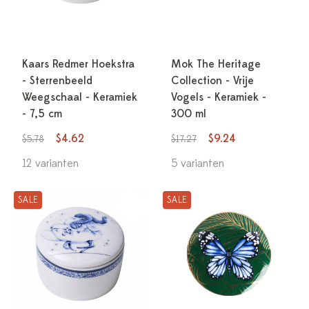
Kaars Redmer Hoekstra
Mok The Heritage
- Sterrenbeeld
Collection - Vrije
Weegschaal - Keramiek
Vogels - Keramiek -
- 7,5 cm
300 ml
$4.62
$9.24
$5.78
$17.27
12 varianten
5 varianten
SALE
SALE