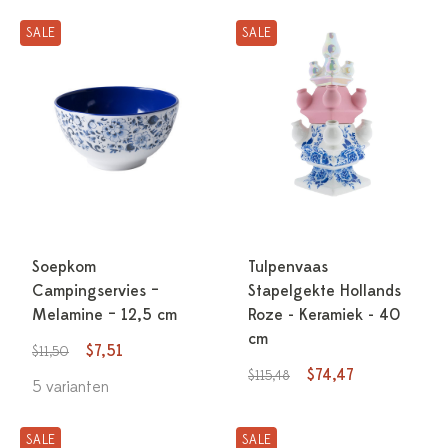
SALE
SALE
Soepkom
Tulpenvaas
Campingservies –
Stapelgekte Hollands
Melamine – 12,5 cm
Roze - Keramiek - 40
cm
$7,51
$11,50
$74,47
$115,48
5 varianten
SALE
SALE