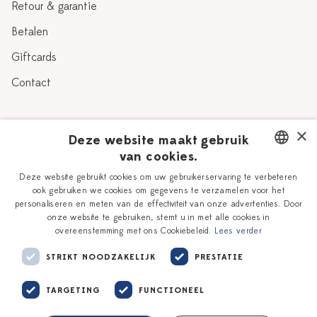
Retour & garantie
Betalen
Giftcards
Contact
Over Heinen Delfts Blauw
×
Deze website maakt gebruik
van cookies.
Blog
Delfts Blauw
DUTCH
Deze website gebruikt cookies om uw gebruikerservaring te verbeteren
Verhaal
Workshops
ook gebruiken we cookies om gegevens te verzamelen voor het
ENGLISH
personaliseren en meten van de effectiviteit van onze advertenties. Door
Onze plateelschilders
Vacatures
onze website te gebruiken, stemt u in met alle cookies in
overeenstemming met ons Cookiebeleid.
Lees verder
Winkels
Zakelijk
STRIKT NOODZAKELIJK
PRESTATIE
TARGETING
FUNCTIONEEL