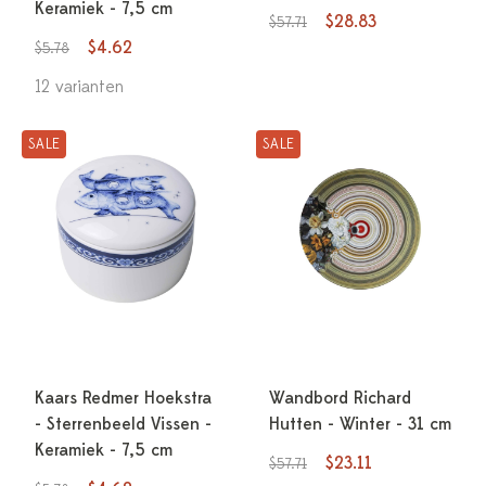
Keramiek - 7,5 cm
$28.83
$57.71
$4.62
$5.78
12 varianten
SALE
SALE
Kaars Redmer Hoekstra
Wandbord Richard
- Sterrenbeeld Vissen -
Hutten - Winter - 31 cm
Keramiek - 7,5 cm
$23.11
$57.71