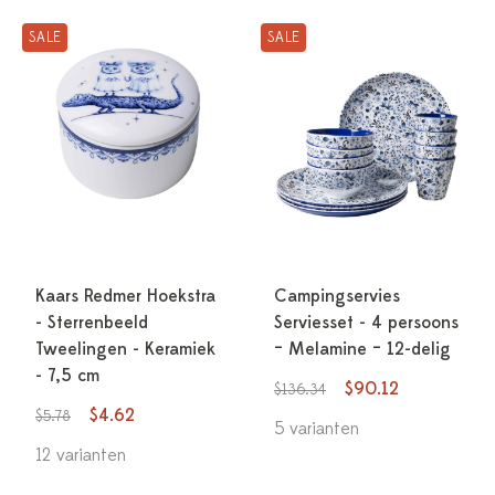
SALE
SALE
Kaars Redmer Hoekstra
Campingservies
- Sterrenbeeld
Serviesset - 4 persoons
Tweelingen - Keramiek
– Melamine – 12-delig
- 7,5 cm
$90.12
$136.34
$4.62
$5.78
5 varianten
12 varianten