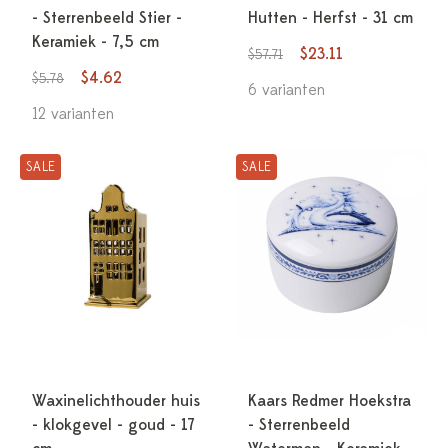
- Sterrenbeeld Stier -
Hutten - Herfst - 31 cm
Keramiek - 7,5 cm
$23.11
$57.71
$4.62
$5.78
6 varianten
12 varianten
SALE
SALE
Waxinelichthouder huis
Kaars Redmer Hoekstra
- klokgevel - goud - 17
- Sterrenbeeld