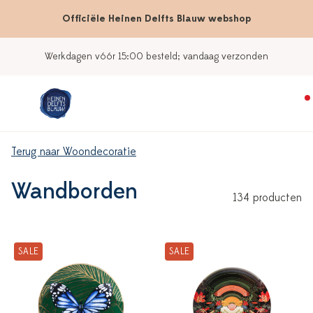
Officiële Heinen Delfts Blauw webshop
Onze winkels
Terug naar Woondecoratie
Wandborden
134 producten
SALE
SALE