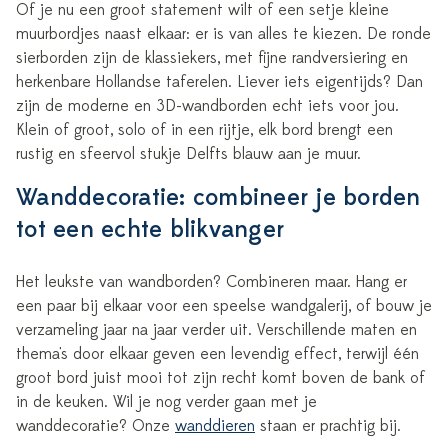
Of je nu een groot statement wilt of een setje kleine
muurbordjes naast elkaar: er is van alles te kiezen. De ronde
sierborden zijn de klassiekers, met fijne randversiering en
herkenbare Hollandse taferelen. Liever iets eigentijds? Dan
zijn de moderne en 3D-wandborden echt iets voor jou.
Klein of groot, solo of in een rijtje, elk bord brengt een
rustig en sfeervol stukje Delfts blauw aan je muur.
Wanddecoratie: combineer je borden
tot een echte blikvanger
Het leukste van wandborden? Combineren maar. Hang er
een paar bij elkaar voor een speelse wandgalerij, of bouw je
verzameling jaar na jaar verder uit. Verschillende maten en
thema's door elkaar geven een levendig effect, terwijl één
groot bord juist mooi tot zijn recht komt boven de bank of
in de keuken. Wil je nog verder gaan met je
wanddecoratie? Onze
wanddieren
staan er prachtig bij.