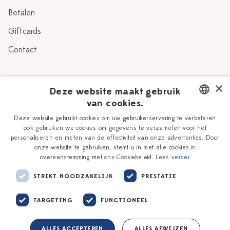
Betalen
Giftcards
Contact
Over Heinen Delfts Blauw
×
Deze website maakt gebruik
van cookies.
Blog
Delfts Blauw
DUTCH
Deze website gebruikt cookies om uw gebruikerservaring te verbeteren
Verhaal
Workshops
ook gebruiken we cookies om gegevens te verzamelen voor het
ENGLISH
personaliseren en meten van de effectiviteit van onze advertenties. Door
Onze plateelschilders
Vacatures
onze website te gebruiken, stemt u in met alle cookies in
overeenstemming met ons Cookiebeleid.
Lees verder
Winkels
Zakelijk
STRIKT NOODZAKELIJK
PRESTATIE
TARGETING
FUNCTIONEEL
ALLES ACCEPTEREN
ALLES AFWIJZEN