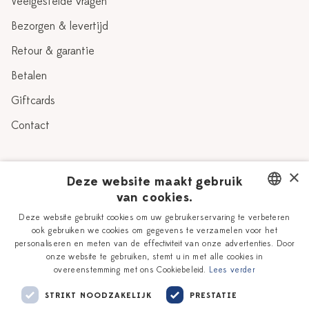
Veelgestelde vragen
Bezorgen & levertijd
Retour & garantie
Betalen
Giftcards
Contact
Over Heinen Delfts Blauw
×
Deze website maakt gebruik
van cookies.
Blog
Delfts Blauw
DUTCH
Deze website gebruikt cookies om uw gebruikerservaring te verbeteren
Verhaal
Workshops
ook gebruiken we cookies om gegevens te verzamelen voor het
ENGLISH
personaliseren en meten van de effectiviteit van onze advertenties. Door
Onze plateelschilders
Vacatures
onze website te gebruiken, stemt u in met alle cookies in
overeenstemming met ons Cookiebeleid.
Lees verder
Winkels
Zakelijk
STRIKT NOODZAKELIJK
PRESTATIE