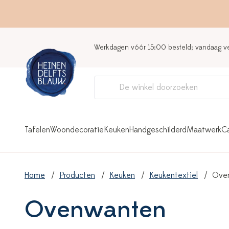
Werkdagen vóór 15:00 besteld; vandaag 
Tafelen
Woondecoratie
Keuken
Handgeschilderd
Maatwerk
C
Home
Producten
Keuken
Keukentextiel
Ove
Ovenwanten