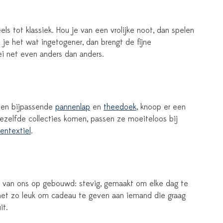
 tot klassiek. Hou je van een vrolijke noot, dan spelen
l je het wat ingetogener, dan brengt de fijne
bei net even anders dan anders.
 een bijpassende
pannenlap
en
theedoek
, knoop er een
dezelfde collecties komen, passen ze moeiteloos bij
entextiel
.
e van ons op gebouwd: stevig, gemaakt om elke dag te
net zo leuk om cadeau te geven aan iemand die graag
it.