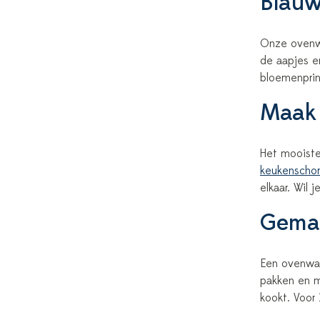
Blauw,
Onze ovenwa
de aapjes e
bloemenprint
Maak 
Het mooiste
keukenschor
elkaar. Wil 
Gemaa
Een ovenwan
pakken en m
kookt. Voor