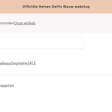
Officiële Heinen Delfts Blauw webshop
verzonden
Onze winkels
adeaus
Inspiratie
SALE
nwanten