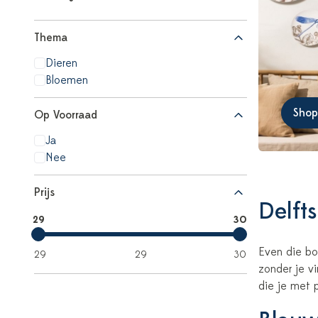
Thema
Dieren
Bloemen
Shop
Op Voorraad
Ja
Nee
Prijs
Delft
29
30
Even die bo
29
29
30
zonder je v
die je met p