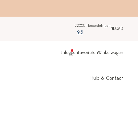
22000+ beoordelingen
NL
CAD
9.5
Inloggen
Favorieten
Winkelwagen
Hulp & Contact