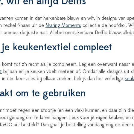
 wit en altijd Delfts
nten komen in dat herkenbare blauw en wit, in designs van speels
n teckel Nhaan uit de
Sharing Moments
collectie de hoofdrol. Wi
 precies de juiste rust. Allebei onmiskenbaar Delfts blauw, alle
je keukentextiel compleet
 komt tot z'n recht als je combineert. Leg een ovenwant naast
t
bij aan en je keuken voelt meteen af. Omdat alle designs uit 
je in één keer alles bij elkaar zoeken, bekijk dan het volledige
keuk
kt om te gebruiken
t moet tegen een stootje (en een vlek) kunnen, en daar zijn di
ooi genoeg om te laten hangen. Leuk voor je eigen keuken, en 
 15:00 uur besteld? Dan gaat je bestelling vandaag nog de deur u