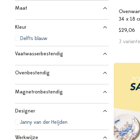
Maat
Ovenwant
34 x 18 
Kleur
$29,06
Delfts blauw
3 variant
Vaatwasserbestendig
Ovenbestendig
Magnetronbestendig
Designer
Janny van der Heijden
Werkwijze