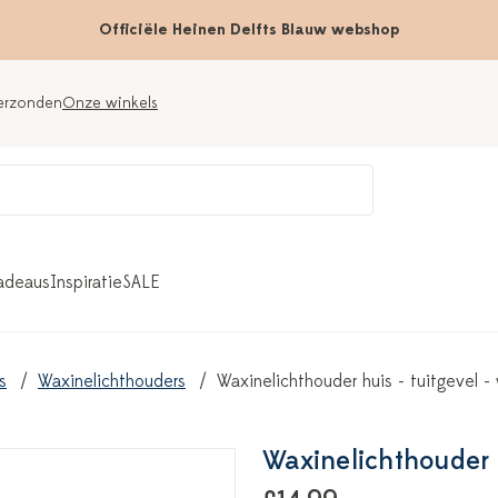
Officiële Heinen Delfts Blauw webshop
verzonden
Onze winkels
adeaus
Inspiratie
SALE
s
Waxinelichthouders
Waxinelichthouder huis - tuitgevel - 
Waxinelichthouder h