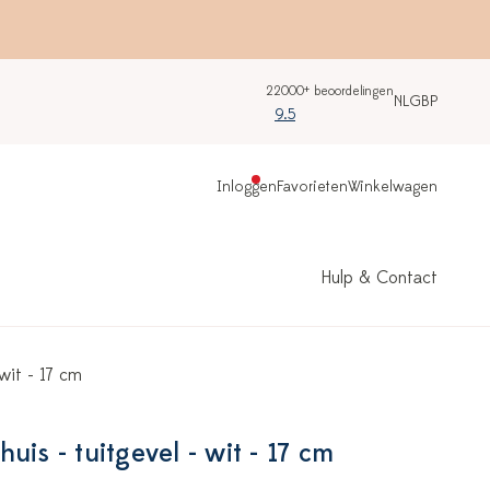
22000+ beoordelingen
NL
GBP
9.5
Inloggen
Favorieten
Winkelwagen
Hulp & Contact
wit - 17 cm
uis - tuitgevel - wit - 17 cm