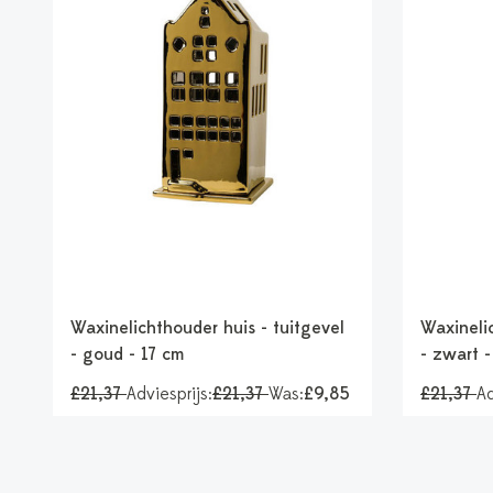
Waxinelichthouder huis - tuitgevel
Waxinelic
- goud - 17 cm
- zwart -
£21,37
Adviesprijs:
£21,37
Was:
£9,85
£21,37
Ad