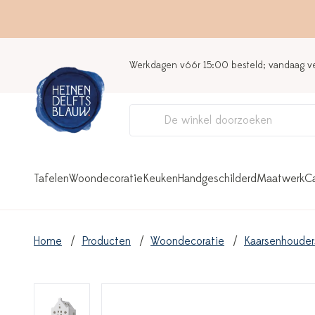
Werkdagen vóór 15:00 besteld; vandaag 
Tafelen
Woondecoratie
Keuken
Handgeschilderd
Maatwerk
C
Home
Producten
Woondecoratie
Kaarsenhouder