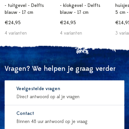
- tuitgevel - Delfts
- klokgevel - Delfts
huisje
blauw - 17 cm
blauw - 17 cm
5 cm -
€24,95
€24,95
€14,9
4 varianten
4 varianten
3 vari
Vragen? We helpen je graag verder
Veelgestelde vragen
Direct antwoord op al je vragen
Contact
Binnen 48 uur antwoord op je vraag