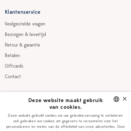
Klantenservice
Veelgestelde vragen
Bezorgen & levertijd
Retour & garantie
Betalen
Giftcards
Contact
Over Heinen Delfts Blauw
×
Deze website maakt gebruik
van cookies.
Blog
Delfts Blauw
DUTCH
Deze website gebruikt cookies om uw gebruikerservaring te verbeteren
Verhaal
Workshops
ook gebruiken we cookies om gegevens te verzamelen voor het
ENGLISH
personaliseren en meten van de effectiviteit van onze advertenties. Door
Onze plateelschilders
Vacatures