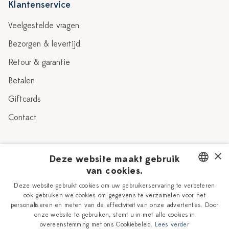
Klantenservice
Veelgestelde vragen
Bezorgen & levertijd
Retour & garantie
Betalen
Giftcards
Contact
Over Heinen Delfts Blauw
×
Deze website maakt gebruik
van cookies.
Blog
Delfts Blauw
DUTCH
Deze website gebruikt cookies om uw gebruikerservaring te verbeteren
Verhaal
Workshops
ook gebruiken we cookies om gegevens te verzamelen voor het
ENGLISH
personaliseren en meten van de effectiviteit van onze advertenties. Door
Onze plateelschilders
Vacatures
onze website te gebruiken, stemt u in met alle cookies in
overeenstemming met ons Cookiebeleid.
Lees verder
Winkels
Zakelijk