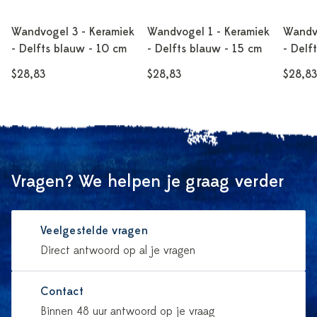
Wandvogel 3 - Keramiek
Wandvogel 1 - Keramiek
Wandvo
- Delfts blauw - 10 cm
- Delfts blauw - 15 cm
- Delf
$28,83
$28,83
$28,83
Vragen? We helpen je graag verder
Veelgestelde vragen
Direct antwoord op al je vragen
Contact
Binnen 48 uur antwoord op je vraag