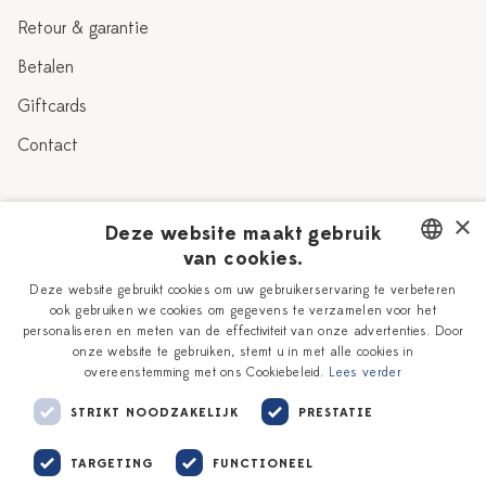
Retour & garantie
Betalen
Giftcards
Contact
Over Heinen Delfts Blauw
×
Deze website maakt gebruik
van cookies.
Blog
Delfts Blauw
DUTCH
Deze website gebruikt cookies om uw gebruikerservaring te verbeteren
Verhaal
Workshops
ook gebruiken we cookies om gegevens te verzamelen voor het
ENGLISH
personaliseren en meten van de effectiviteit van onze advertenties. Door
Onze plateelschilders
Vacatures
onze website te gebruiken, stemt u in met alle cookies in
overeenstemming met ons Cookiebeleid.
Lees verder
Winkels
Zakelijk
STRIKT NOODZAKELIJK
PRESTATIE
TARGETING
FUNCTIONEEL