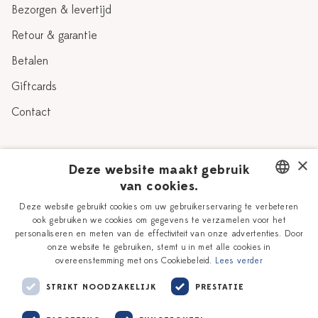
Bezorgen & levertijd
Retour & garantie
Betalen
Giftcards
Contact
Over Heinen Delfts Blauw
×
Deze website maakt gebruik
van cookies.
Blog
Delfts Blauw
DUTCH
Deze website gebruikt cookies om uw gebruikerservaring te verbeteren
Verhaal
Workshops
ook gebruiken we cookies om gegevens te verzamelen voor het
ENGLISH
personaliseren en meten van de effectiviteit van onze advertenties. Door
Onze plateelschilders
Vacatures
onze website te gebruiken, stemt u in met alle cookies in
overeenstemming met ons Cookiebeleid.
Lees verder
Winkels
Zakelijk
STRIKT NOODZAKELIJK
PRESTATIE