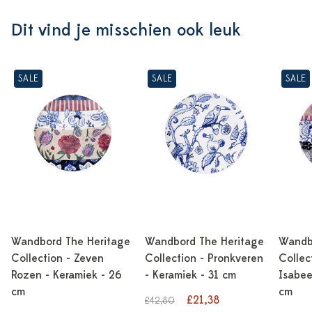
Dit vind je misschien ook leuk
SALE
SALE
SALE
Wandbord The Heritage
Wandbord The Heritage
Wandb
Collection - Zeven
Collection - Pronkveren
Collec
Rozen - Keramiek - 26
- Keramiek - 31 cm
Isabee
cm
cm
£21,38
£42,80