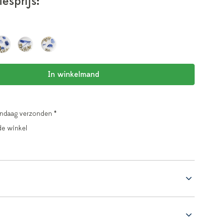
iesprijs:
In winkelmand
andaag verzonden *
de winkel