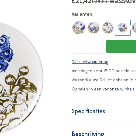
£21,42
Was:
Adv
£34,23
Varianten:
9.5 klantwaardering
Werkdagen voor 15:00 besteld, v
Verzendkeuze DHL of ophalen in 
Ophalen in een van
onze winkels
Specificaties
Beschrijving