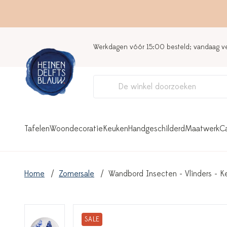
Werkdagen vóór 15:00 besteld; vandaag 
Tafelen
Woondecoratie
Keuken
Handgeschilderd
Maatwerk
C
Home
Zomersale
Wandbord Insecten - Vlinders - K
SALE