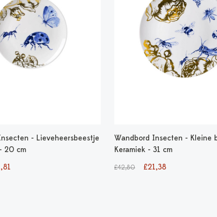
nsecten - Lieveheersbeestje
Wandbord Insecten - Kleine b
 - 20 cm
Keramiek - 31 cm
,81
£21,38
£42,80