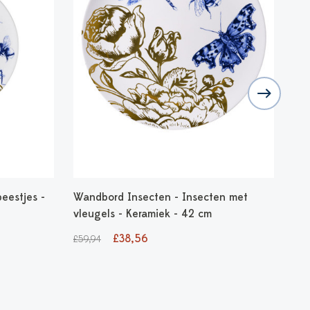
eestjes -
Wandbord Insecten - Insecten met
Wan
vleugels - Keramiek - 42 cm
- 2
£38,56
£59,94
£25