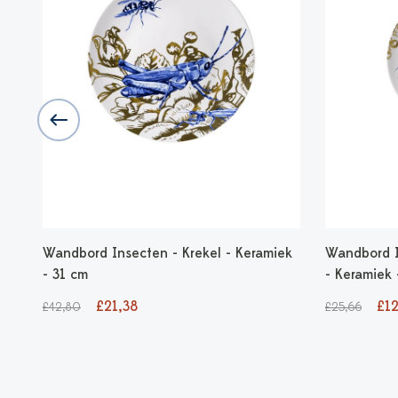
Wandbord Insecten - Krekel - Keramiek
Wandbord I
- 31 cm
- Keramiek
£21,38
£12
£42,80
£25,66