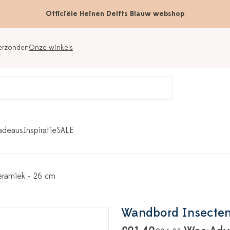
Officiële Heinen Delfts Blauw webshop
verzonden
Onze winkels
adeaus
Inspiratie
SALE
eramiek - 26 cm
Wandbord Insecten 