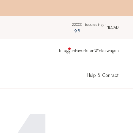
22000+ beoordelingen
NL
CAD
9.5
Inloggen
Favorieten
Winkelwagen
Hulp & Contact