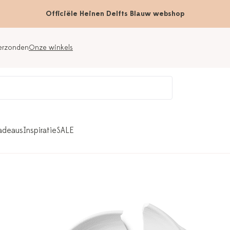
Officiële Heinen Delfts Blauw webshop
verzonden
Onze winkels
adeaus
Inspiratie
SALE