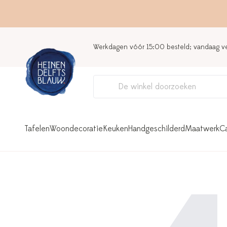
Werkdagen vóór 15:00 besteld; vandaag 
Tafelen
Woondecoratie
Keuken
Handgeschilderd
Maatwerk
C