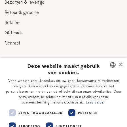
Bezorgen & levertijd
Retour & garantie
Betalen
Giftcards
Contact
Over Heinen Delfts Blauw
×
Deze website maakt gebruik
van cookies.
Blog
Delfts Blauw
DUTCH
Deze website gebruikt cookies om uw gebruikerservaring te verbeteren
Verhaal
Workshops
ook gebruiken we cookies om gegevens te verzamelen voor het
ENGLISH
personaliseren en meten van de effectiviteit van onze advertenties. Door
Onze plateelschilders
Vacatures
onze website te gebruiken, stemt u in met alle cookies in
overeenstemming met ons Cookiebeleid.
Lees verder
Winkels
Zakelijk
STRIKT NOODZAKELIJK
PRESTATIE
TARGETING
FUNCTIONEEL