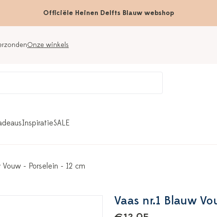
Officiële Heinen Delfts Blauw webshop
verzonden
Onze winkels
adeaus
Inspiratie
SALE
w Vouw - Porselein - 12 cm
Vaas nr.1 Blauw Vou