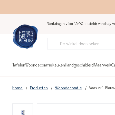
Werkdagen vóór 15:00 besteld; vandaag 
Tafelen
Woondecoratie
Keuken
Handgeschilderd
Maatwerk
C
Home
Producten
Woondecoratie
Vaas nr.1 Blau