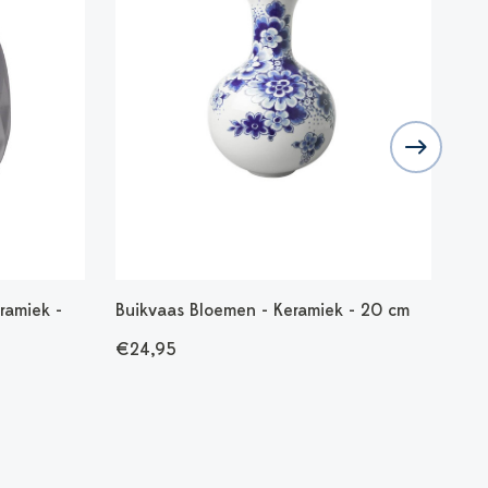
ramiek -
Buikvaas Bloemen - Keramiek - 20 cm
Vaz
va
€24,95
€1