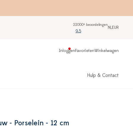
22000+ beoordelingen
NL
EUR
9.5
Inloggen
Favorieten
Winkelwagen
Hulp & Contact
w - Porselein - 12 cm